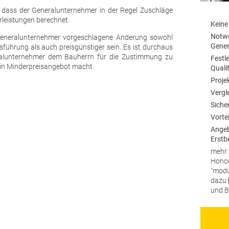
, dass der Generalunternehmer in der Regel Zuschläge
rleistungen berechnet.
Keine
Notwe
Generalunternehmer vorgeschlagene Änderung sowohl
Gener
sführung als auch preisgünstiger sein. Es ist durchaus
ralunternehmer dem Bauherrn für die Zustimmung zu
Festl
in Minderpreisangebot macht.
Quali
Proje
Vergl
Siche
Vorte
Angeb
Erstb
mehr 
Honor
"modu
dazu
und B